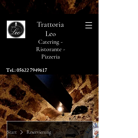
Trattoria
Le
o
Catering -
Ristorante -
Pizzeria
Tel.:
05622 7949617
Start
Reservierung