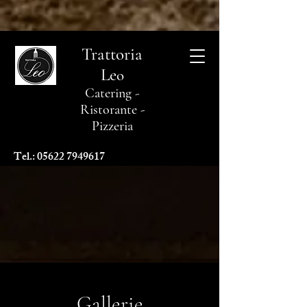
Trattoria
Le
o
Catering -
Ristorante -
Pizzeria
Tel.:
05622 7949617
Gallerie