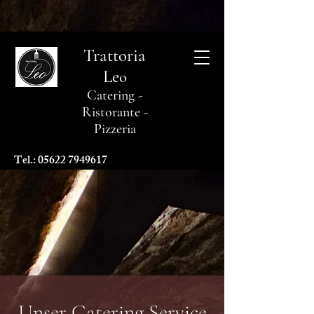
Trattoria
Le
o
Catering -
Ristorante -
Pizzeria
Tel.:
05622 7949617
Unser Catering Service